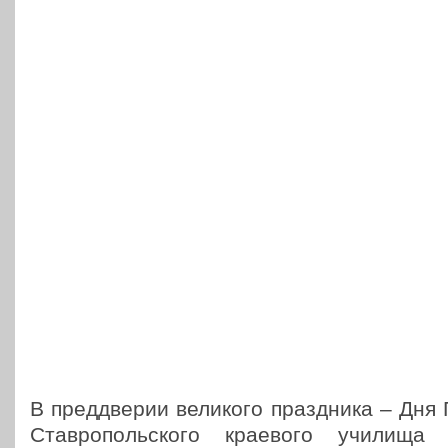
В пред­две­рии вели­ко­го празд­ни­ка – Дня
Став­ро­поль­ско­го кра­е­во­го учили