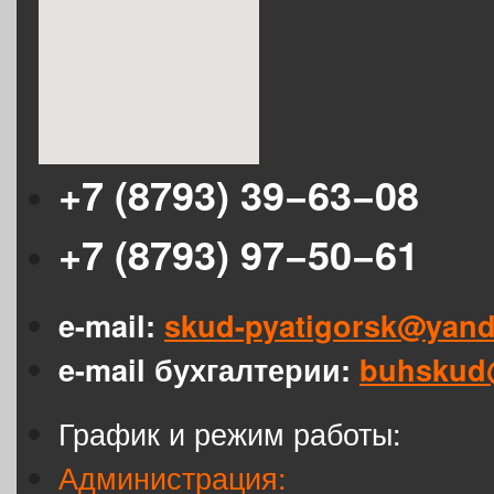
+7 (8793) 39−63−08
+7 (8793) 97−50−61
e-mail:
skud-pyatigorsk@yand
e-mail бухгалтерии:
buhskud
График и режим работы:
Администрация: