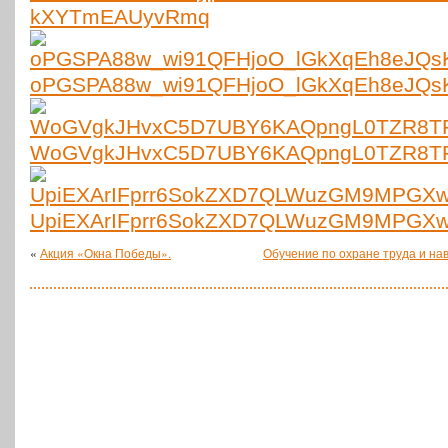
kXYTmEAUyvRmq
oPGSPA88w_wi91QFHjoO_lGkXqEh8eJQs
WoGVgkJHvxC5D7UBY6KAQpngL0TZR8TR
UpiEXArIFprr6SokZXD7QLWuzGM9MPGXw
«
Акция «Окна Победы».
Обучение по охране труда и на