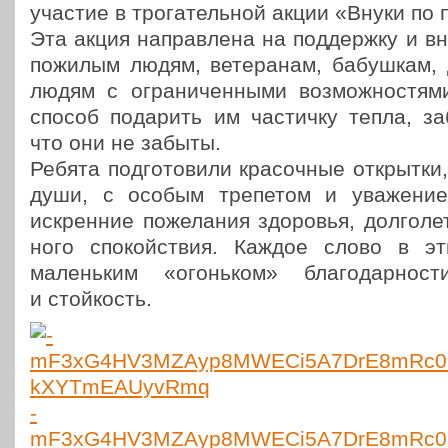
участие в тро­га­тель­ной акции «Внуки по
Эта акция направ­ле­на на под­держ­ку и вни
пожилым людям, вете­ра­нам, бабуш­кам, 
людям с огра­ни­чен­ны­ми воз­мож­но­стя­
способ пода­рить им частич­ку тепла, за
что они не забыты.
Ребята под­го­то­ви­ли кра­соч­ные открыт­к
души, с особым тре­пе­том и ува­же­ни
искрен­ние поже­ла­ния здо­ро­вья, дол­го­л
но­го спо­кой­ствия. Каждое слово в э
малень­ким «огонь­ком» бла­го­дар­но
и стойкость.
-
mF3xG4HV3MZAyp8MWECi5A7DrE8mRc0Rt