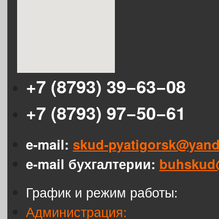
+7 (8793) 39−63−08
+7 (8793) 97−50−61
e-mail:
skud-pyatigorsk@yand
e-mail бухгалтерии:
buhskud
График и режим работы:
Администрация: