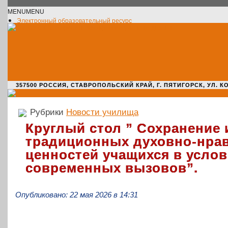
MENU
MENU
Электронный образовательный ресурс
Официальное сообщество VK
Новости училища
О нас пишут
Новости культуры
Жизнь училища
Адрес училища
357500 РОССИЯ, СТАВРОПОЛЬСКИЙ КРАЙ, Г. ПЯТИГОРСК, УЛ. КОМАРО
Рубрики
Новости училища
Круглый стол ” Сохранение 
традиционных духовно-нра
ценностей учащихся в усло
современных вызовов”.
Опубликовано: 22 мая 2026 в 14:31