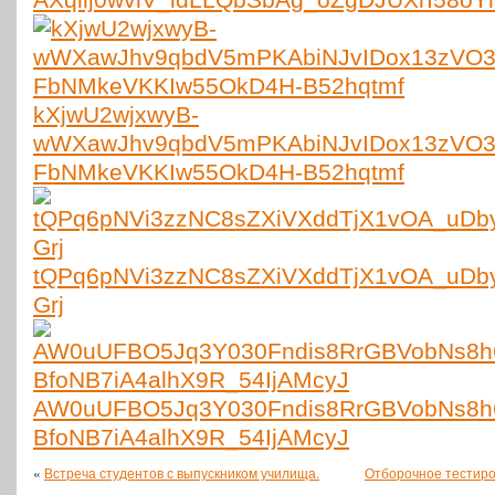
kXjwU2wjxwyB-
wWXawJhv9qbdV5mPKAbiNJvIDox13zVO
FbNMkeVKKIw55OkD4H-B52hqtmf
tQPq6pNVi3zzNC8sZXiVXddTjX1vOA_uDby
Grj
AW0uUFBO5Jq3Y030Fndis8RrGBVobNs8h
BfoNB7iA4alhX9R_54IjAMcyJ
«
Встреча студентов с выпускником училища.
Отборочное тестиро