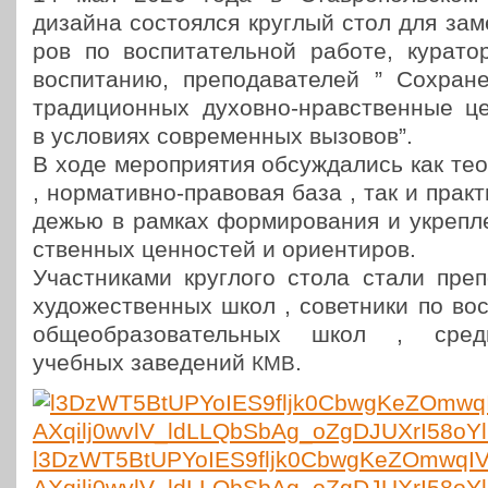
дизайна состо­ял­ся круглый стол для заме­
ров по вос­пи­та­тель­ной работе, кура­то­
вос­пи­та­нию, пре­по­да­ва­те­лей ” Сохра­
тра­ди­ци­он­ных духовно-нрав­ствен­ные це
в усло­ви­ях совре­мен­ных вызовов”.
В ходе меро­при­я­тия обсуж­да­лись как тео
, нор­ма­тив­но-пра­во­вая база , так и прак
де­жью в рамках фор­ми­ро­ва­ния и укреп­
ствен­ных цен­но­стей и ориентиров.
Участ­ни­ка­ми круг­ло­го стола стали пре­п
худо­же­ствен­ных школ , совет­ни­ки по вос
обще­об­ра­зо­ва­тель­ных школ , сред
учебных заве­де­ний
.
КМВ
l3DzWT5BtUPYoIES9fljk0CbwgKeZOmwqIV
AXqilj0wvlV_ldLLQbSbAg_oZgDJUXrI58oY