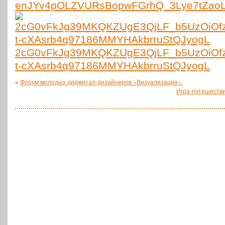
enJYv4pOLZVURsBopwFGrhQ_3Lye7tZaoLj
2cG0vFkJg39MKQKZUgE3QjLF_b5UzOiOf
t-cXAsrb4q97186MMYHAkbrruStQJyogL
«
Форум молодых диджитал-дизайнеров «Визуализация».
Игра-путешеств