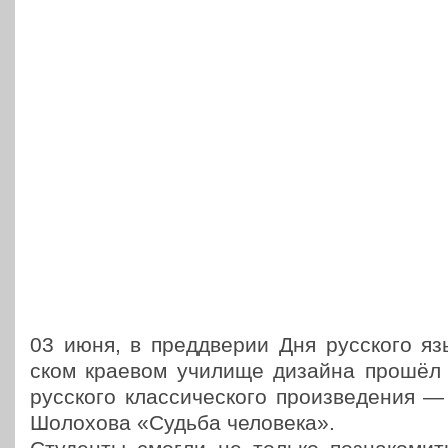
03 июня, в пред­две­рии Дня рус­ско­го яз
ском краевом училище дизайна прошёл по
рус­ско­го клас­си­че­ско­го про­из­ве­де­ния
Шоло­хо­ва «Судьба человека».