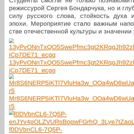
Сту­ден­ты смогли не только позна­ко­мить
режис­су­рой Сергея Бон­дар­чу­ка, но и глу
силу рус­ско­го слова, стой­кость духа
эпохи. Меро­при­я­тие стало важным напо­м
стве оте­че­ствен­ной куль­ту­ры и зна­че­ни
13yPvONnTxQO5SwePfmc3gt2KRqgJh92z
iCp7DE71_ecgq
Mr8S6NERP5iKTl7VluHa3w_OOa4wD6wUa
r5
f0DVbnCL6-7Q5P-