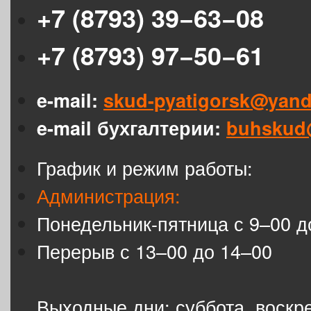
+7 (8793) 39−63−08
+7 (8793) 97−50−61
e-mail:
skud-pyatigorsk@yand
e-mail бухгалтерии:
buhskud
График и режим работы:
Администрация:
Понедельник-пятница с 9–00 д
Перерыв с 13–00 до 14–00
Выходные дни: суббота, воскр