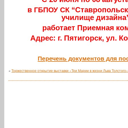
в
“Став­ро­поль­с
ГБПОУ
СК
училище дизайна
рабо­та­ет При­ем­ная к
Адрес: г. Пяти­горск, ул. Ко
Пере­чень доку­мен­тов для п
«
Торжественное открытие выставки «Три Марии в жизни Льва Толстого»