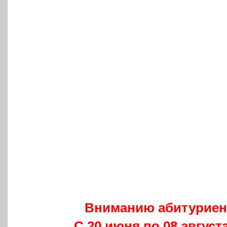
Вни­ма­нию абитуриен
С 20 июня по 08 августа