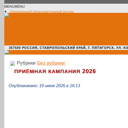
MENU
MENU
Электронный образовательный ресурс
Официальное сообщество VK
Новости училища
О нас пишут
Новости культуры
Жизнь училища
Адрес училища
357500 РОССИЯ, СТАВРОПОЛЬСКИЙ КРАЙ, Г. ПЯТИГОРСК, УЛ. КОМАРО
Рубрики
Без рубрики
2026
ПРИЁМНАЯ
КАМПАНИЯ
Опубликовано: 19 июня 2026 в 16:13