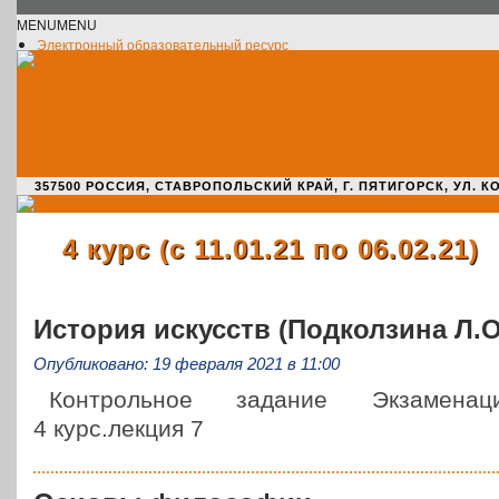
MENU
MENU
Электронный образовательный ресурс
Официальное сообщество VK
Новости училища
О нас пишут
Новости культуры
Жизнь училища
Адрес училища
357500 РОССИЯ, СТАВРОПОЛЬСКИЙ КРАЙ, Г. ПЯТИГОРСК, УЛ. КОМАРО
4 курс (с 11.01.21 по 06.02.21)
История искусств (Подколзина Л.О
Опубликовано: 19 февраля 2021 в 11:00
Кон­троль­ное задание Экза­ме­на­
4 курс.лекция 7