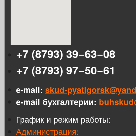
+7 (8793) 39−63−08
+7 (8793) 97−50−61
e-mail:
skud-pyatigorsk@yand
e-mail бухгалтерии:
buhskud
График и режим работы:
Администрация: