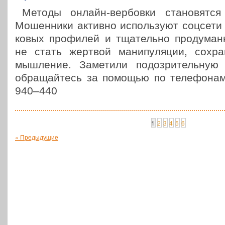
Методы онлайн-вер­­бо­в­ки ста­но­вят­
Мошен­ни­ки активно исполь­зу­ют соцсети
ко­вых про­фи­лей и тща­тель­но про­ду­ма
не стать жертвой мани­пу­ля­ции, сохра­ня
мыш­ле­ние. Заме­ти­ли подо­зри­тель­ную
обра­щай­тесь за помощью по теле­фо­нам
940–440
1
2
3
4
5
6
« Предыдущие