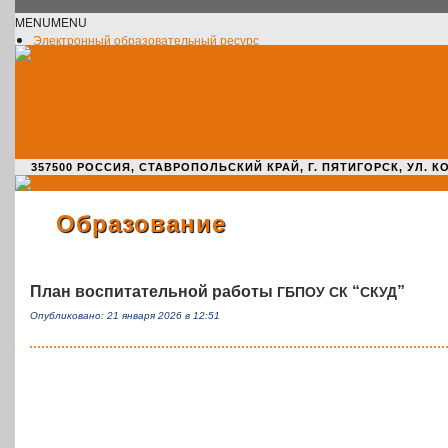
MENU
MENU
Электронный образовательный ресурс
Официальное сообщество VK
Новости училища
О нас пишут
Новости культуры
Жизнь училища
Адрес училища
357500 РОССИЯ, СТАВРОПОЛЬСКИЙ КРАЙ, Г. ПЯТИГОРСК, УЛ. КОМАРО
Образование
План воспитательной работы
“
”
ГБПОУ
СК
СКУД
Опубликовано: 21 января 2026 в 12:51