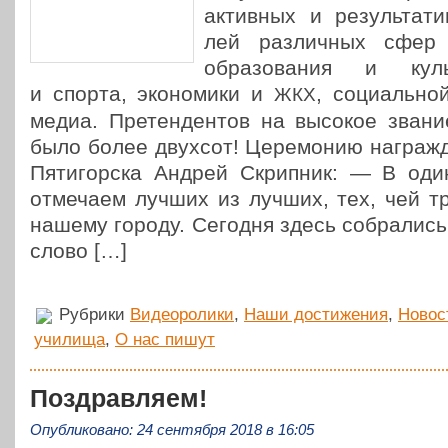
актив­ных и резуль­та­тив
лей раз­лич­ных сфер 
обра­зо­ва­ния и куль
и спорта, эко­но­ми­ки и
, соци­аль­но
ЖКХ
медиа. Пре­тен­ден­тов на высокое звани
было более двухсот! Цере­мо­нию награж­
Пяти­гор­ска Андрей Скрип­ник: — В один
отме­ча­ем лучших из лучших, тех, чей тр
нашему городу. Сегодня здесь собра­лись
слово […]
Рубрики
Видеоролики
,
Наши достижения
,
Новос
училища
,
О нас пишут
Поздравляем!
Опубликовано: 24 сентября 2018 в 16:05