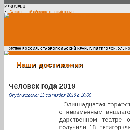
MENU
MENU
Электронный образовательный ресурс
Официальное сообщество VK
Новости училища
О нас пишут
Новости культуры
Жизнь училища
Адрес училища
357500 РОССИЯ, СТАВРОПОЛЬСКИЙ КРАЙ, Г. ПЯТИГОРСК, УЛ. КОМАРО
Наши достижения
Человек года 2019
Опубликовано: 13 сентября 2019 в 10:06
Один­на­дца­тая тор­же­
с неиз­мен­ным аншла­
дар­ствен­ном театре о
полу­чи­ли 18 пяти­гор