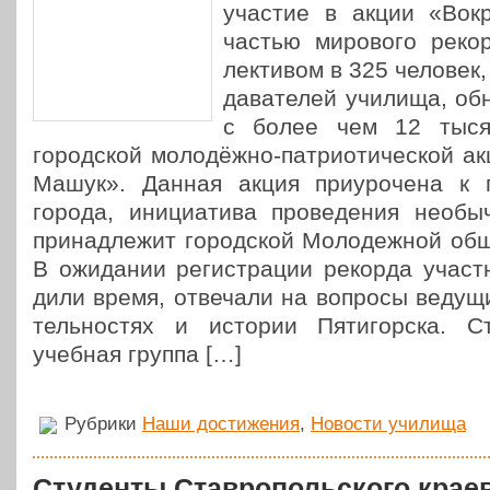
участие в акции «Вок
частью миро­во­го рек
лек­ти­вом в 325 человек, 
да­ва­те­лей училища, 
с более чем 12 тыся­ча
город­ской моло­­дё­ж­­но-пат­ри­о­ти­­че­ско
Машук». Данная акция при­уро­че­на к п
города, ини­ци­а­ти­ва про­ве­де­ния необыч
при­над­ле­жит город­ской Моло­деж­ной об
В ожи­да­нии реги­стра­ции рекорда участ­
ди­ли время, отве­ча­ли на вопросы ведущи
тель­но­стях и истории Пяти­гор­ска. Ст
учебная группа […]
Рубрики
Наши достижения
,
Новости училища
Студенты Ставропольского крае