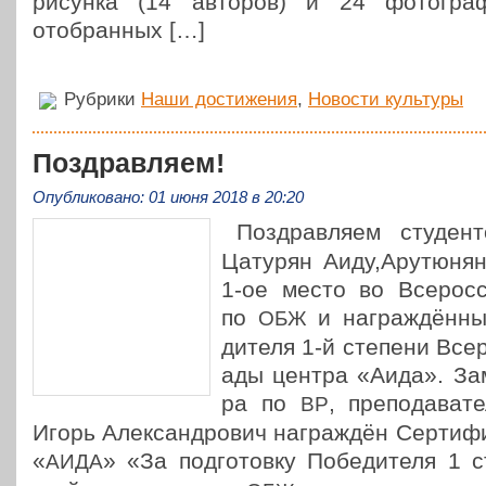
рисунка (14 авторов) и 24 фото­гра­
отобранных […]
Рубрики
Наши достижения
,
Новости культуры
Поздравляем!
Опубликовано: 01 июня 2018 в 20:20
Поздрав­ля­ем сту­де
Цатурян Аиду,Арутюнян
1‑ое место во Все­рос­с
по
и награж­дён­н
ОБЖ
ди­те­ля 1‑й степени Все­
а­ды центра «Аида». Заме
ра по
, пре­по­да­ва­
ВР
Игорь Алек­сан­дро­вич награж­дён Сер­ти­фи­к
«
» «За под­го­тов­ку Побе­ди­те­ля 1 
АИДА