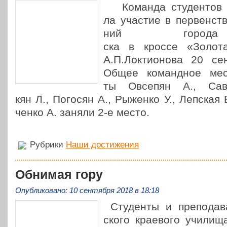
Команда сту­ден­тов 
ла участие в пер­вен­ст
ний города 
ска в кроссе «Золот
А.П.Локтионова 20 сен
Общее команд­ное мес
ты Овсепян А., Савв
кян Л., Погосян А., Рыженко У., Лепская 
чен­ко А. заняли 2‑е место.
Рубрики
Наши достижения
Обнимая гору
Опубликовано: 10 сентября 2018 в 18:18
Сту­ден­ты и пре­по­да­в
ско­го кра­е­во­го учил