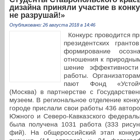
дизайна приняли участие в конк
не разрушай!»
Опубликовано: 26 августа 2018 в 14:46
Конкурс про­во­дит­ся п
пре­зи­дент­ских грант
фор­ми­ро­ва­ние осо­зна
отно­ше­ния к при­род­ны
ше­ние эффек­тив­но­сти 
работы. Орга­ни­за­то­ра­
па­ют Фонд «Устой­чи
(Москва) в парт­нер­стве с Госу­дар­ствен
музеем. В реги­о­наль­ное отде­ле­ние кон­
го­ро­де при­сла­ли свои работы 436 авторов
Южного и Северо-Кав­каз­ско­­го феде­раль
была полу­че­на 1031 работа (333 рисун
фий). На обще­рос­сий­ский этап кон­кур