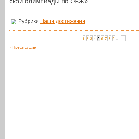
ской олим­пи­а­ды по
».
ОБЖ
Рубрики
Наши достижения
1
2
3
4
5
6
7
8
9
…
11
« Предыдущие