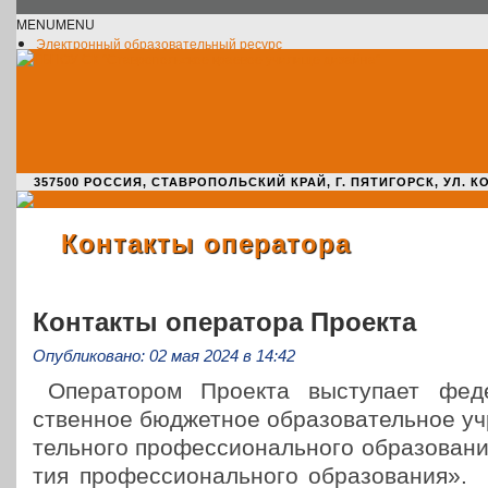
MENU
MENU
Электронный образовательный ресурс
Официальное сообщество VK
Новости училища
О нас пишут
Новости культуры
Жизнь училища
Адрес училища
357500 РОССИЯ, СТАВРОПОЛЬСКИЙ КРАЙ, Г. ПЯТИГОРСК, УЛ. КОМАРО
Контакты оператора
Контакты оператора Проекта
Опубликовано: 02 мая 2024 в 14:42
Опе­ра­то­ром Проекта высту­па­ет феде
ствен­ное бюд­жет­ное обра­зо­ва­тель­ное у
тель­но­го про­фес­си­о­наль­но­го обра­зо­ва­
тия про­фес­си­о­наль­но­го обра­зо­ва­ния»