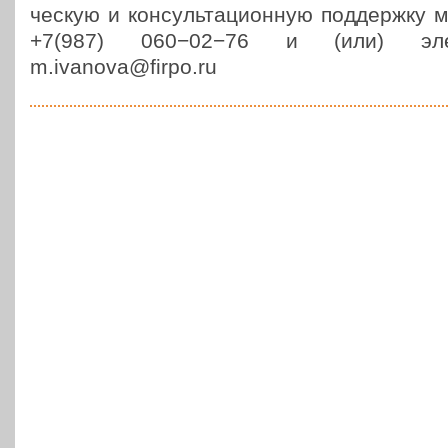
че­скую и кон­суль­та­ци­он­ную под­держ­ку
+7(987) 060−02−76 и (или) элек
m.ivanova@firpo.ru