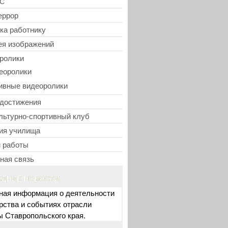
С
еррор
ка работнику
ея изображений
ролики
еоролики
ивные видеоролики
достижения
льтурно-спортивный клуб
ия училища
 работы
ная связь
ЕДНИЕ НОВОСТИ
ная информация о деятельности
рства и событиях отрасли
ы Ставропольского края.