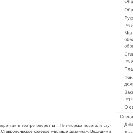
Обр
Обр
Рук
пед
Мат
обе
обр
Сти
под
Пла
Фин
дея
Вак
пер
О с
Специ
Диз
рет­та» в театре опе­рет­ты г. Пяти­гор­ска посе­ти­ли сту­
Став­ро­поль­ское краевое училище дизайна». Веду­щи­ми
Диз