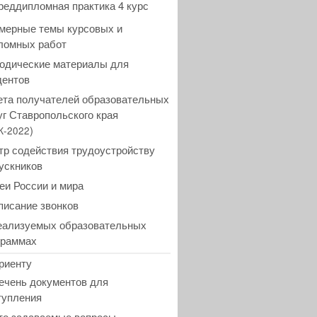
реддипломная практика 4 курс
мерные темы курсовых и
ломных работ
одические материалы для
дентов
ета получателей образовательных
уг Ставропольского края
)
К-2022
тр содействия трудоустройству
ускников
еи России и мира
писание звонков
еализуемых образовательных
граммах
риенту
ечень документов для
тупления
то задаваемые вопросы