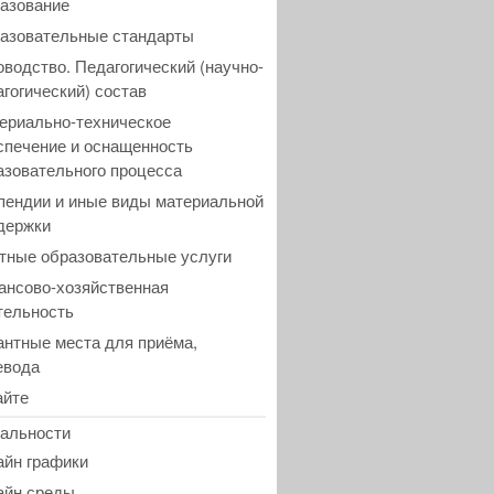
азование
азовательные стандарты
оводство. Педагогический (научно-
агогический) состав
ериально-техническое
спечение и оснащенность
азовательного процесса
пендии и иные виды материальной
держки
тные образовательные услуги
ансово-хозяйственная
тельность
антные места для приёма,
евода
айте
альности
айн графики
айн среды