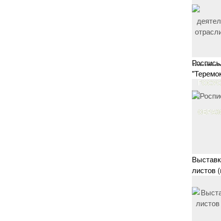
Роспись
•
•
•
•
•
•
•
•
•
•
•
"Теремок
ГОСУ
ОБРАЗ
Выставк
листов 