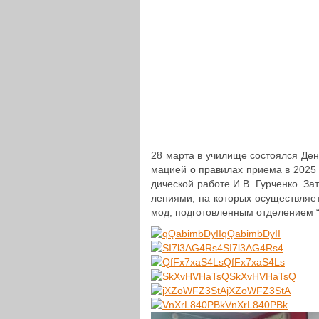
28 марта в училище состо­ял­ся Ден
ма­ци­ей о пра­ви­лах приема в 2025 
ди­че­ской работе И.В. Гур­чен­ко. За
ле­ни­я­ми, на которых осу­ществ­ля­ет
мод, под­го­тов­лен­ным отде­ле­ни­е
qQabimbDyII
SI7l3AG4Rs4
QfFx7xaS4Ls
SkXvHVHaTsQ
jXZoWFZ3StA
VnXrL840PBk