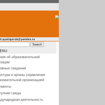
d-pyatigorsk@yandex.ru
ENU
ния об образовательной
изации
овные сведения
уктура и органы управления
азовательной организацией
ументы
тупная среда
дународная деятельность