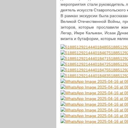
меро­при­я­тия стали руко­во­ди­тель л
деятель искусств Став­ро­поль­ско­г
В рамках экс­кур­сии была рас­ска­за
Великой Оте­че­ствен­ной Войны, про­
зи­то­ров, которые про­сла­ви­ли
Легар, Имре Кальман, Исаак Дуна­ев­
ви­зи­та и бута­фо­рии, которые явля­ю
51885129
51885129
51885129
51885129
51885129
51885129