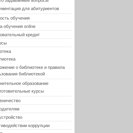
ументация для абитуриентов
ость обучения
а обучения online
овательный кредит
рсы
отека
лиотека
ожение о библиотеке и правила
ьзования библиотекой
нительное образование
готовительные курсы
вничество
одателям
устройство
тиводействии коррупции