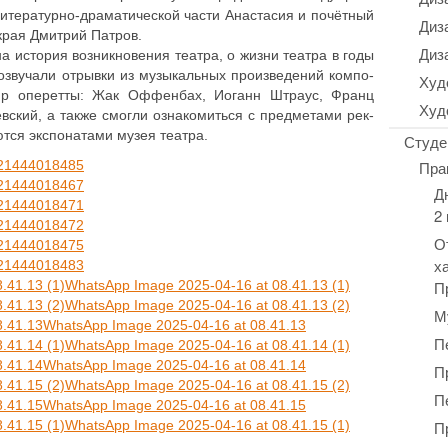
ите­ра­тур­но-дра­ма­ти­че­ской части Ана­ста­сия и почёт­ный
Диз
о края Дмитрий Патров.
Диз
­на история воз­ник­но­ве­ния театра, о жизни театра в годы
зву­ча­ли отрывки из музы­каль­ных про­из­ве­де­ний ком­по­
Худ
 жанр опе­рет­ты: Жак Оффен­бах, Иоганн Штраус, Франц
Худ
ский, а также смогли озна­ко­мить­ся с пред­ме­та­ми рек­
т­ся экс­по­на­та­ми музея театра.
Студе
21444018485
Пра
21444018467
Д
21444018471
2
21444018472
О
21444018475
х
21444018483
WhatsApp Image 2025-04-16 at 08.41.13 (1)
П
WhatsApp Image 2025-04-16 at 08.41.13 (2)
М
WhatsApp Image 2025-04-16 at 08.41.13
П
WhatsApp Image 2025-04-16 at 08.41.14 (1)
WhatsApp Image 2025-04-16 at 08.41.14
П
WhatsApp Image 2025-04-16 at 08.41.15 (2)
П
WhatsApp Image 2025-04-16 at 08.41.15
WhatsApp Image 2025-04-16 at 08.41.15 (1)
П