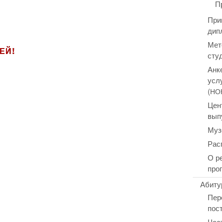
П
При
дип
Мет
!
ЕЙ
сту
Анк
усл
(
НО
Цен
вып
Муз
Рас
О р
про
Абиту
Пер
пос
Час