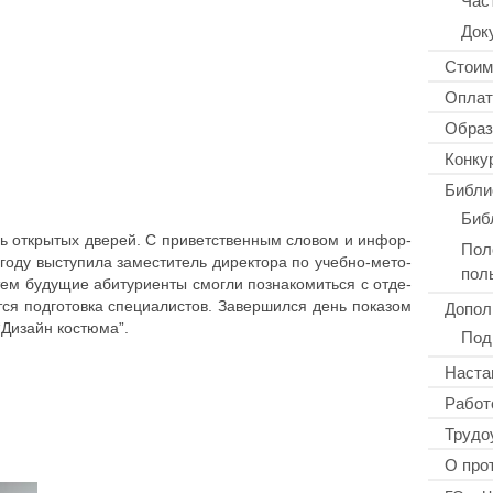
Док
Стоим
Оплат
Образ
Конку
Библи
Биб
ь откры­тых дверей. С при­вет­ствен­ным словом и инфор­
Пол
году высту­пи­ла заме­сти­тель дирек­то­ра по учебно-мето­
пол
тем будущие аби­ту­ри­ен­ты смогли позна­ко­мить­ся с отде­
Допол
­ся под­го­тов­ка спе­ци­а­ли­стов. Завер­шил­ся день показом
м “Дизайн костюма”.
Под
Наста
Работ
Трудо
О про