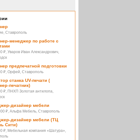
сии
сплатной юридической помощи
нер
ие, Ставрополь
нер-менеджер по работе с
тами
0 ₽, Уваров Иван Александрович,
одск
нер предпечатной подготовки
00 ₽, Орфей, Ставрополь
тор станка UV-печати (
венное открытие выставки «Три
нер-печатник)
 жизни Льва Толстого».
00 ₽, ПНХП Золотая антилопа,
рск
жер-дизайнер мебели
000 ₽, Альфа Мебель, Ставрополь
жер-дизайнер мебели (ТЦ
ь Сити)
00 ₽, Мебельная компания «Шатура»,
поль