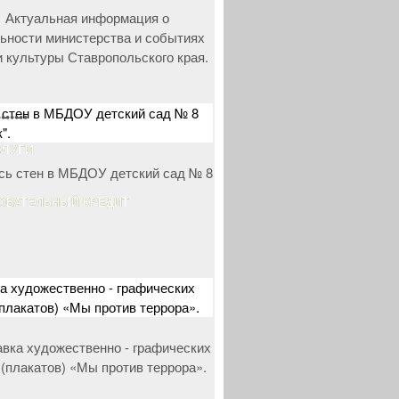
 стен в МБДОУ детский сад № 8
•
•
•
•
•
•
•
".
СЛУГИ
ОВАТЕЛЬНЫЙ
КРЕДИТ
а художественно - графических
(плакатов) «Мы против террора».