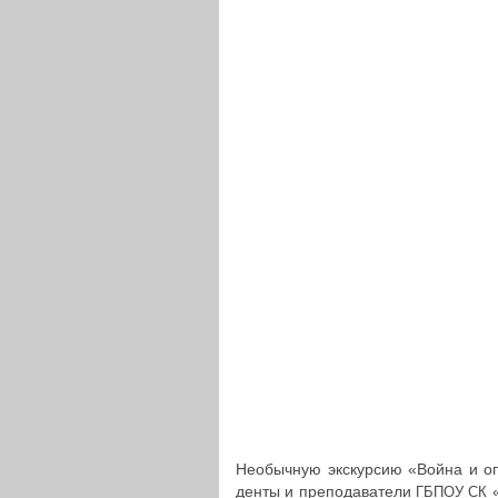
Необыч­ную экс­кур­сию «Война и опе­
ден­ты и пре­по­да­ва­те­ли
«
ГБПОУ
СК