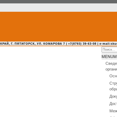
 Г. ПЯТИГОРСК, УЛ. КОМАРОВА 7 | +7(8793) 39-63-08 | e-mail:sku
Search
for:
MENU
M
Сведе
орган
Осн
Стр
обр
Док
Дос
Меж