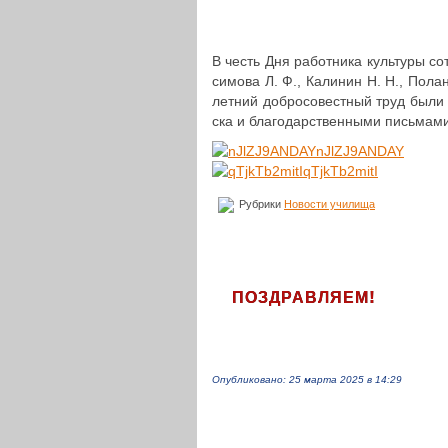
В честь Дня работ­ни­ка куль­ту­ры со
си­мо­ва Л. Ф., Калинин Н. Н., Полан­
лет­ний доб­ро­со­вест­ный труд были
ска и бла­го­дар­ствен­ны­ми пись­ма­
nJlZJ9ANDAY
qTjkTb2mitI
Рубрики
Новости училища
!
ПОЗДРАВЛЯЕМ
Опубликовано: 25 марта 2025 в 14:29