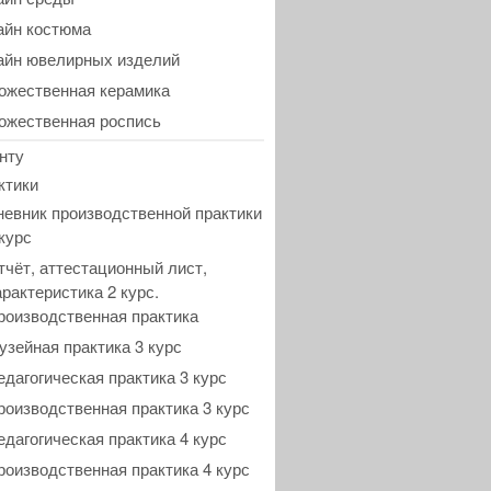
айн костюма
айн ювелирных изделий
ожественная керамика
ожественная роспись
нту
ктики
невник производственной практики
 курс
тчёт, аттестационный лист,
арактеристика 2 курс.
роизводственная практика
узейная практика 3 курс
едагогическая практика 3 курс
роизводственная практика 3 курс
едагогическая практика 4 курс
роизводственная практика 4 курс