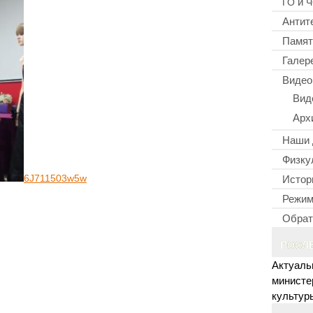
и
ГО
Ч
Антит
Памят
Галер
Видео
Вид
Арх
Наши 
Физку
Истор
6J711503w5w
Режим
Обрат
ПОСЛ
Актуаль
министе
культур