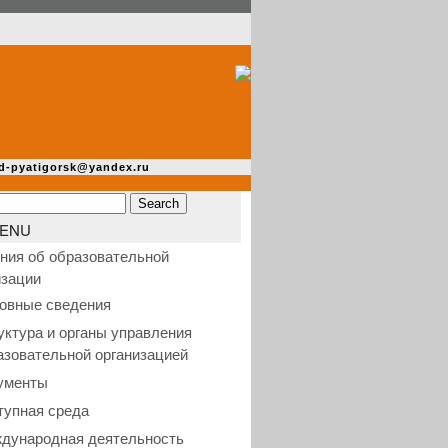
d-pyatigorsk@yandex.ru
ENU
ния об образовательной
изации
овные сведения
уктура и органы управления
азовательной организацией
ументы
тупная среда
дународная деятельность