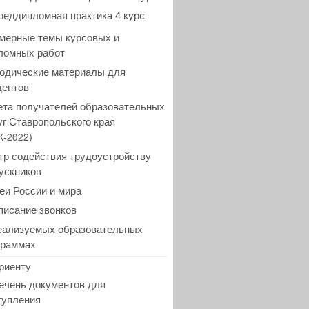
реддипломная практика 4 курс
мерные темы курсовых и
ломных работ
одические материалы для
дентов
ета получателей образовательных
уг Ставропольского края
)
К-2022
тр содействия трудоустройству
ускников
еи России и мира
писание звонков
еализуемых образовательных
граммах
риенту
ечень документов для
тупления