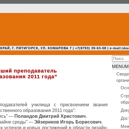
 Г. ПЯТИГОРСК, УЛ. КОМАРОВА 7 | +7(8793) 39-63-08 | e-mail:sku
Search
for:
MENU
M
чший преподаватель
Сведе
азования 2011 года”
орган
Осн
Стр
обр
о­да­ва­те­лей училища с при­сво­е­ни­ем звания
Док
ствен­но­го обра­зо­ва­ния 2011 года”:
пись” —
Полан­дов Дмитрий Хри­сто­вич
.
Дос
дизайне среды” —
Эйзе­ри­ков Игорь Бори­со­вич
.
Меж
их успехов и новых дости­же­ний в области дизайн-