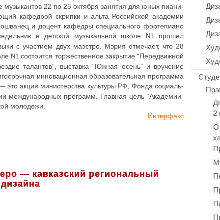
Диз
е музы­кан­тов 22 по 25 октября занятия для юных пиа­ни­
­ю­щий кафед­рой скрипки и альта Рос­сий­ской ака­де­мии
Диз
­ва­нец и доцент кафедры спе­ци­аль­но­го фор­те­пи­а­но
Диз
не­дель­ник в детской музы­каль­ной школе
прошел
N1
Худ
зыки с уча­сти­ем двух маэстро. Мэрия отме­ча­ет, что 28
коле
состо­ит­ся тор­же­ствен­ное закры­тие “Пере­движ­ной
N1
Худ
вез­дие талан­тов”, выстав­ка “Южная осень” и вру­че­ние
Студе
­го­сроч­ная инно­ва­ци­он­ная обра­зо­ва­тель­ная про­грам­ма
— это акция мини­стер­ства куль­ту­ры
, Фонда соци­аль­
РФ
Пра
­ции меж­ду­на­род­ных про­грамм. Главная цель “Ака­де­мии”
Д
­ской молодежи.
2
Интер­факс
О
х
П
М
еро — кавказский региональный
П
 дизайна
П
П
П