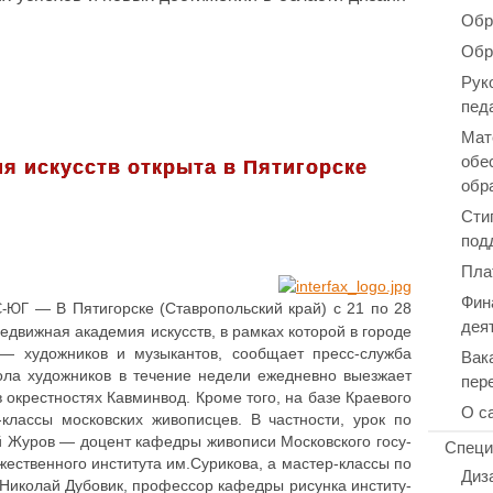
Обр
Обр
Рук
пед
Мат
обе
я искусств открыта в Пятигорске
обр
Сти
под
Пла
Фин
— В Пяти­гор­ске (Став­ро­поль­ский край) с 21 по 28
С-ЮГ
дея
ре­движ­ная ака­де­мия искусств, в рамках которой в городе
— худож­ни­ков и музы­кан­тов, сооб­ща­ет пресс-служба
Вак
ола худож­ни­ков в течение недели еже­днев­но выез­жа­ет
пер
окрест­но­стях Кав­мин­вод. Кроме того, на базе Кра­е­во­го
О с
ссы мос­ков­ских живо­пис­цев. В част­но­сти, урок по
й Журов — доцент кафедры живо­пи­си Мос­ков­ско­го госу­
Специ
до­же­ствен­но­го инсти­ту­та им.Сурикова, а мастер-классы по
Диз
Николай Дубовик, про­фес­сор кафедры рисунка инсти­ту­