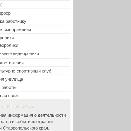
С
еррор
ка работнику
ея изображений
ролики
еоролики
ивные видеоролики
достижения
льтурно-спортивный клуб
ия училища
 работы
ная связь
ЕДНИЕ НОВОСТИ
ная информация о деятельности
рства и событиях отрасли
ы Ставропольского края.