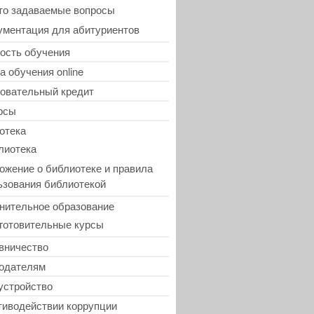
то задаваемые вопросы
ументация для абитуриентов
ость обучения
а обучения online
овательный кредит
рсы
отека
лиотека
ожение о библиотеке и правила
ьзования библиотекой
нительное образование
готовительные курсы
вничество
одателям
устройство
тиводействии коррупции