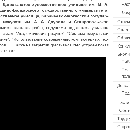
Час
, Даге­стан­ское худо­же­ствен­ное училище им. М. А.
но-Бал­кар­ско­го госу­дар­ствен­но­го уни­вер­си­те­та,
Док
­ствен­ное училище, Кара­чае­во-Чер­кес­ский госу­дар­
Стоим
и искусств им. А. А. Даурова и Став­ро­поль­ское
мо выстав­ки работ, веду­щи­ми педа­го­га­ми училища
Оплат
темам: “Ака­де­ми­че­ский рисунок”, “Система визу­аль­ной
Образ
фике”, “Исполь­зо­ва­ние совре­мен­ных ком­пью­тер­ных тех­
Конку
­рье­ров”. Также на закры­тии фести­ва­ля был устроен показ
фестиваля.
Библи
Биб
Пол
пол
Допол
Под
Наста
Работ
Трудо
О про