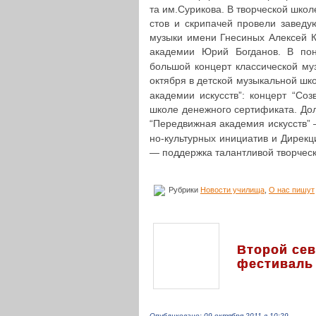
та им.Сурикова. В твор­че­ской школ
стов и скри­па­чей провели заве­ду
музыки имени Гне­си­ных Алексей Кош
ака­де­мии Юрий Бог­да­нов. В по
большой концерт клас­си­че­ской му
октября в детской музы­каль­ной ш
ака­де­мии искусств”: концерт “Соз
школе денеж­но­го сер­ти­фи­ка­та. Дол
“Пере­движ­ная ака­де­мия искусств” 
но-куль­тур­ных ини­ци­а­тив и Дирек
— под­держ­ка талант­ли­вой твор­че
Рубрики
Новости училища
,
О нас пишут
Второй сев
фестиваль
Опубликовано: 09 октября 2011 в 10:29