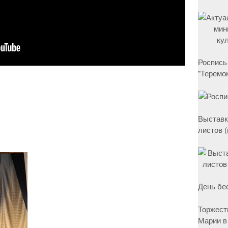
Роспись
"Теремок
Выставк
листов 
День бе
Торжест
Марии в