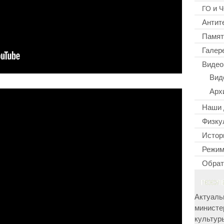
и
ГО
Ч
Антит
Памят
Галер
Видео
Вид
Арх
Наши 
Физку
Истор
Режим
Обрат
ПОСЛ
Актуаль
министе
культур