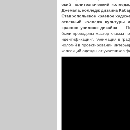
ский поли­тех­ни­че­ский колледж
Джемала, колледж дизайна Кабар­ди­
Став­ро­поль­ское краевое худо­же
ствен­ный колледж куль­ту­ры 
краевое училище дизайна
. Поми
были про­ве­де­ны мастер классы по 
иден­ти­фи­ка­ции”, “Ани­ма­ция в гра
но­ло­гий в про­ек­ти­ро­ва­нии инте
кол­лек­ций одежды от участ­ни­ков 