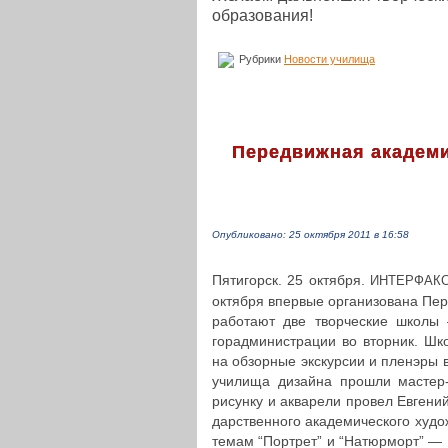
образования!
Рубрики
Новости училища
Передвижная академи
Опубликовано: 25 октября 2011 в 16:58
Пяти­горск. 25 октября.
ИНТЕРФАК
октября впервые орга­ни­зо­ва­на Пе
рабо­та­ют две твор­че­ские школы 
горад­ми­ни­стра­ции во вторник. Шк
на обзор­ные экс­кур­сии и пленэры в 
училища дизайна прошли мастер-кла
рисунку и аква­ре­ли провел Евгени
дар­ствен­но­го ака­де­ми­че­ско­го ху
темам “Портрет” и “Натюр­морт” — 