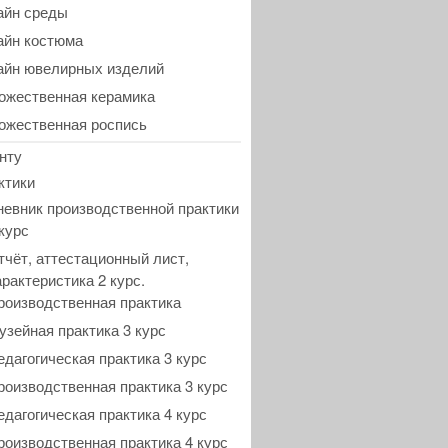
айн среды
айн костюма
айн ювелирных изделий
ожественная керамика
ожественная роспись
нту
ктики
невник производственной практики
 курс
тчёт, аттестационный лист,
арактеристика 2 курс.
роизводственная практика
узейная практика 3 курс
едагогическая практика 3 курс
роизводственная практика 3 курс
едагогическая практика 4 курс
роизводственная практика 4 курс