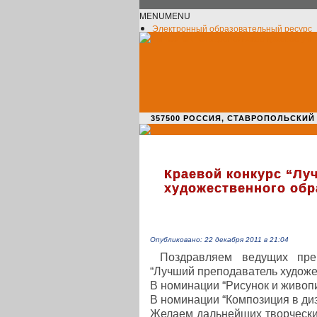
MENU
MENU
Электронный образовательный ресурс
Официальное сообщество VK
Новости училища
О нас пишут
Новости культуры
Жизнь училища
Адрес училища
357500 РОССИЯ, СТАВРОПОЛЬСКИЙ КРАЙ,
Краевой конкурс “Лу
художественного обр
Опубликовано: 22 декабря 2011 в 21:04
Поздрав­ля­ем ведущих пре­п
“Лучший пре­по­да­ва­тель худо­же­
В номи­на­ции “Рисунок и живо­
В номи­на­ции “Ком­по­зи­ция в 
Желаем даль­ней­ших твор­че­ск