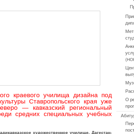
П
При
дип
Мет
сту
Анк
усл
(
НО
Цен
вып
Муз
Рас
ого краевого училища дизайна под
О р
культуры Ставропольского края уже
про
еверо — кавказский региональный
реди средних специальных учебных
Абиту
Пер
пос
а­ди­кав­каз­ское худо­же­ствен­ное училище, Даге­стан­