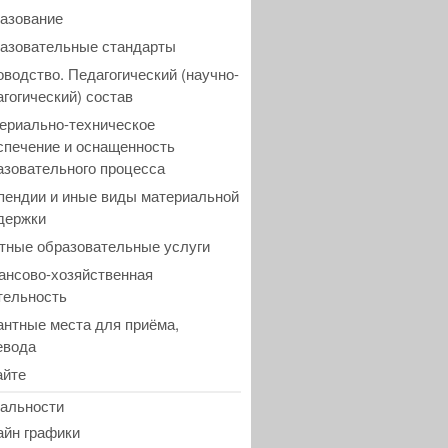
азование
азовательные стандарты
оводство. Педагогический (научно-
агогический) состав
ериально-техническое
спечение и оснащенность
азовательного процесса
пендии и иные виды материальной
держки
тные образовательные услуги
ансово-хозяйственная
тельность
антные места для приёма,
евода
айте
альности
айн графики