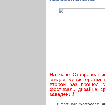
На базе Ставропольск
эгидой министерства 
второй раз прошёл с
фестиваль дизайна с
заведений.
В фести­ва­ле участ­во­ва­ли:
Вл