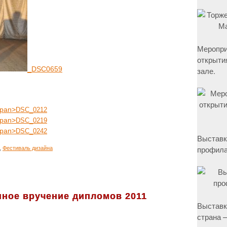
Меропри
открыти
_DSC0659
зале.
DSC_0212
DSC_0219
DSC_0242
Выставк
профила
,
Фестиваль дизайна
ное вручение дипломов 2011
Выставк
страна –