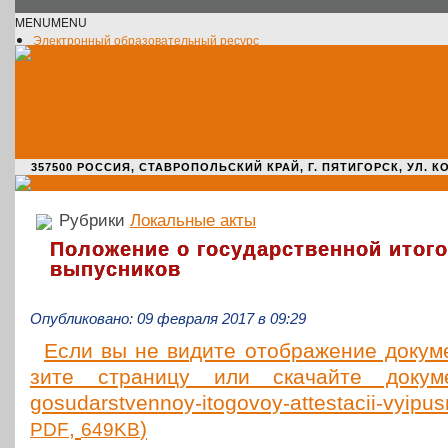
MENU
MENU
Электронный образовательный ресурс
Официальное сообщество VK
Новости училища
О нас пишут
Новости культуры
Жизнь училища
Адрес училища
357500 РОССИЯ, СТАВРОПОЛЬСКИЙ КРАЙ, Г. ПЯТИГОРСК, УЛ. КОМАРО
Рубрики
Локальные акты
Положение о государственной итого
выпусников
Опубликовано: 09 февраля 2017 в 09:29
Если вы не видите отоб­ра­же­ние доку­мен
зи­те стра­ни­цу или ска­чай­те доку­м
gosudarstvennoy-itogovoy-attestacii-vyipus
,
)
PDF
649KB