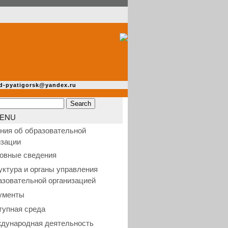
d-pyatigorsk@yandex.ru
ENU
ния об образовательной
изации
овные сведения
уктура и органы управления
азовательной организацией
ументы
тупная среда
дународная деятельность