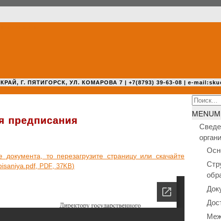
 Г. ПЯТИГОРСК, УЛ. КОМАРОВА 7 | +7(8793) 39-63-08 | e-mail:sku
Search
for:
MENU
M
ля предписания
Сведе
орган
Осн
оку­мен­та, то пере­за­гру­зи­те стра­ни­цу или ска­чай­те
Стр
pisaniya.pdf,
,
)
PDF
37KB
обр
Док
Дос
Меж