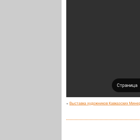
«
Выставка художников Кавказских Мине