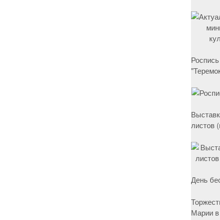
Роспись
"Теремок
Выставк
листов 
День бе
Торжест
Марии в