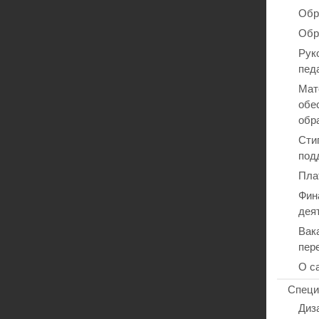
Обр
Обр
Рук
пед
Мат
обе
обр
Сти
под
Пла
Фин
дея
Вак
пер
О с
Специ
Диз