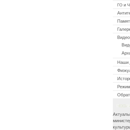
и
ГО
Ч
Антит
Памят
Галер
Видео
Вид
Арх
Наши 
Физку
Истор
Режим
Обрат
ПОСЛ
Актуаль
министе
культур