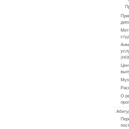
П
При
дип
Мет
сту
Анк
усл
(
НО
Цен
вып
Муз
Рас
О р
про
Абиту
Пер
пос