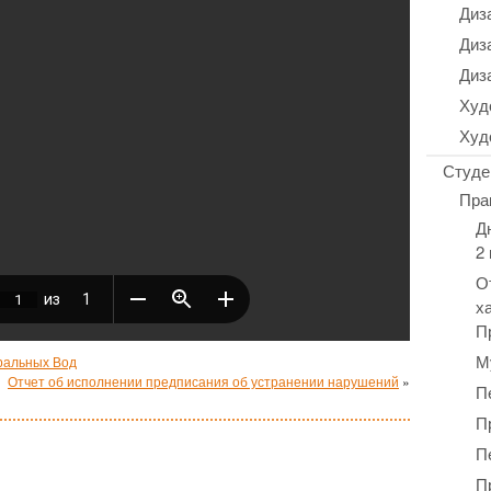
Диз
Диз
Диз
Худ
Худ
Студе
Пра
Д
2
О
х
П
М
ральных Вод
Отчет об исполнении предписания об устранении нарушений
»
П
П
П
П