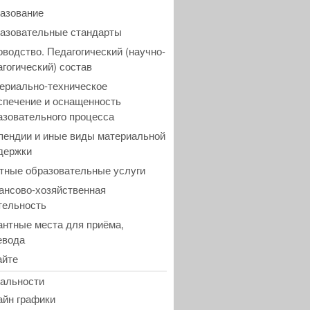
азование
азовательные стандарты
оводство. Педагогический (научно-
агогический) состав
ериально-техническое
спечение и оснащенность
азовательного процесса
пендии и иные виды материальной
держки
тные образовательные услуги
ансово-хозяйственная
тельность
антные места для приёма,
евода
айте
альности
айн графики