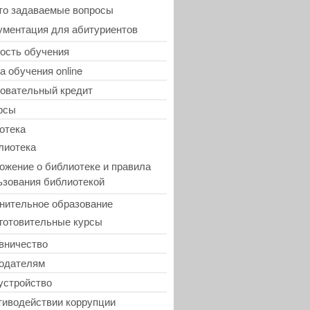
то задаваемые вопросы
ументация для абитуриентов
ость обучения
а обучения online
овательный кредит
рсы
отека
лиотека
ожение о библиотеке и правила
ьзования библиотекой
нительное образование
готовительные курсы
вничество
одателям
устройство
тиводействии коррупции