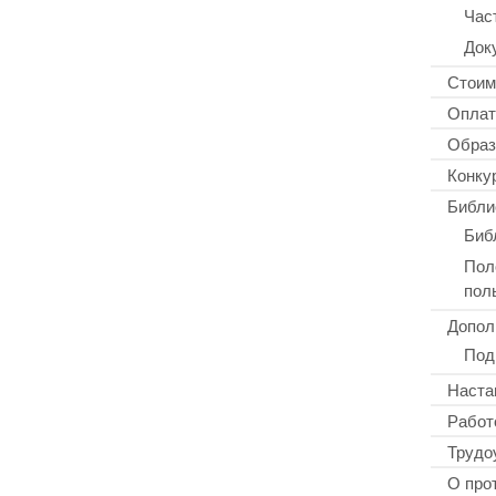
Час
Док
Стоим
Оплат
Образ
Конку
Библи
Биб
Пол
пол
Допол
Под
Наста
Работ
Трудо
О про