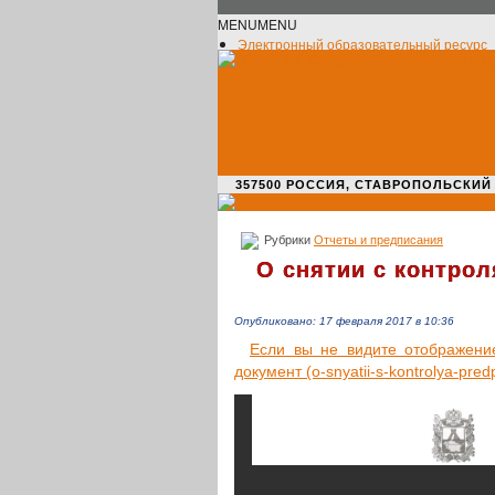
MENU
MENU
Электронный образовательный ресурс
Официальное сообщество VK
Новости училища
О нас пишут
Новости культуры
Жизнь училища
Адрес училища
357500 РОССИЯ, СТАВРОПОЛЬСКИЙ КРАЙ,
Рубрики
Отчеты и предписания
О снятии с контро
Опубликовано: 17 февраля 2017 в 10:36
Если вы не видите отоб­ра­же­ние д
доку­мент (o‑snyatii-s-kontrolya-pred