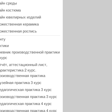
айн среды
айн костюма
айн ювелирных изделий
ожественная керамика
ожественная роспись
нту
ктики
невник производственной практики
 курс
тчёт, аттестационный лист,
арактеристика 2 курс.
роизводственная практика
узейная практика 3 курс
едагогическая практика 3 курс
роизводственная практика 3 курс
едагогическая практика 4 курс
роизводственная практика 4 курс