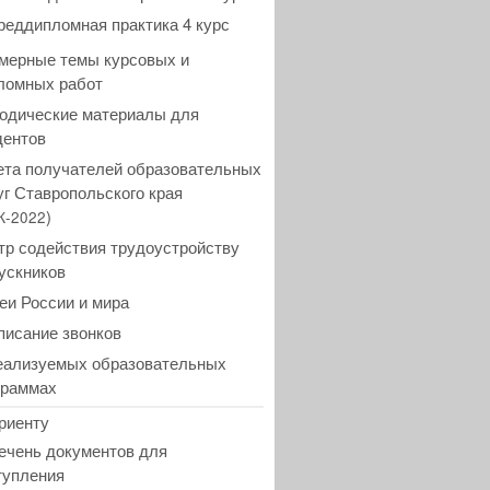
реддипломная практика 4 курс
мерные темы курсовых и
ломных работ
одические материалы для
дентов
ета получателей образовательных
уг Ставропольского края
)
К-2022
тр содействия трудоустройству
ускников
еи России и мира
писание звонков
еализуемых образовательных
граммах
риенту
ечень документов для
тупления