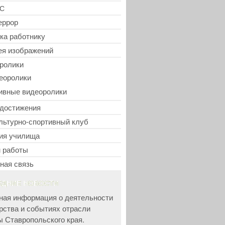
С
еррор
ка работнику
ея изображений
ролики
еоролики
ивные видеоролики
достижения
льтурно-спортивный клуб
ия училища
 работы
ная связь
ЕДНИЕ НОВОСТИ
ная информация о деятельности
рства и событиях отрасли
ы Ставропольского края.