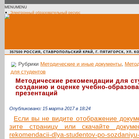
MENU
MENU
Электронный образовательный ресурс
Официальное сообщество VK
Новости училища
О нас пишут
Новости культуры
Жизнь училища
Адрес училища
357500 РОССИЯ, СТАВРОПОЛЬСКИЙ КРАЙ, Г. ПЯТИГОРСК, УЛ. КОМАРО
Рубрики
Методические и иные документы
,
Мето
для студентов
Методические рекомендации для ст
созданию и оценке учебно-образов
презентаций
Опубликовано: 15 марта 2017 в 18:24
Если вы не видите отоб­ра­же­ние доку­мен
зи­те стра­ни­цу или ска­чай­те доку­ме
rekomendacii-dlya-studentov-po-sozdaniyu