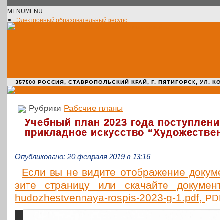
MENU
MENU
Электронный образовательный ресурс
Официальное сообщество VK
Новости училища
О нас пишут
Новости культуры
Жизнь училища
Адрес училища
357500 РОССИЯ, СТАВРОПОЛЬСКИЙ КРАЙ, Г. ПЯТИГОРСК, УЛ. КОМАРО
Рубрики
Рабочие планы
Учебный план 2023 года поступлени
прикладное искусство “Художестве
Опубликовано: 20 февраля 2019 в 13:16
Если вы не видите отоб­ра­же­ние доку­мен
зи­те стра­ни­цу или ска­чай­те доку­мен
hudozhestvennaya-rospis-2023-g‑1.pdf,
PD