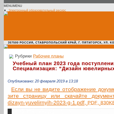
MENU
MENU
Электронный образовательный ресурс
Официальное сообщество VK
Новости училища
О нас пишут
Новости культуры
Жизнь училища
Адрес училища
357500 РОССИЯ, СТАВРОПОЛЬСКИЙ КРАЙ, Г. ПЯТИГОРСК, УЛ. КОМАРО
Рубрики
Рабочие планы
Учебный план 2023 года поступлени
Специализация: “Дизайн ювелирны
Опубликовано: 20 февраля 2019 в 13:18
Если вы не видите отоб­ра­же­ние доку­мен
зи­те стра­ни­цу или ска­чай­те доку­мен
dizayn-yuvelirnyih-2023-g‑1.pdf,
,
PDF
830K