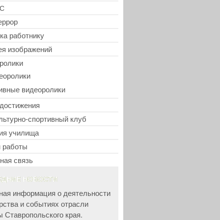
С
еррор
ка работнику
ея изображений
ролики
еоролики
ивные видеоролики
достижения
льтурно-спортивный клуб
ия училища
 работы
ная связь
ЕДНИЕ НОВОСТИ
ная информация о деятельности
рства и событиях отрасли
ы Ставропольского края.