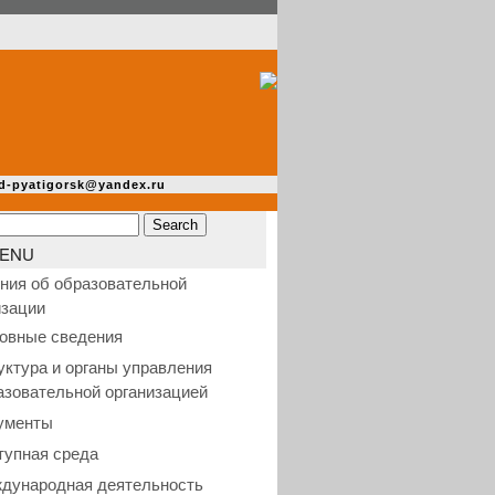
d-pyatigorsk@yandex.ru
ENU
ния об образовательной
изации
овные сведения
уктура и органы управления
азовательной организацией
ументы
тупная среда
дународная деятельность