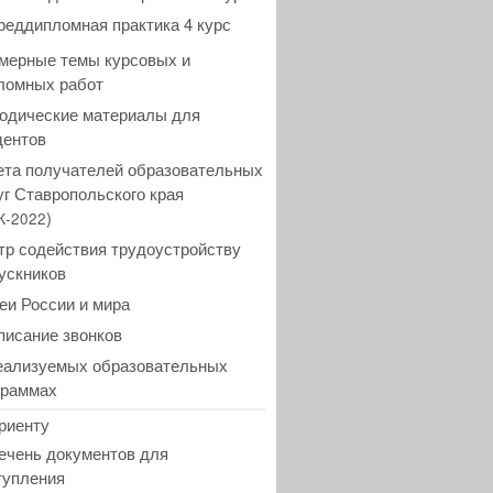
реддипломная практика 4 курс
мерные темы курсовых и
ломных работ
одические материалы для
дентов
ета получателей образовательных
уг Ставропольского края
)
К-2022
тр содействия трудоустройству
ускников
еи России и мира
писание звонков
еализуемых образовательных
граммах
риенту
ечень документов для
тупления