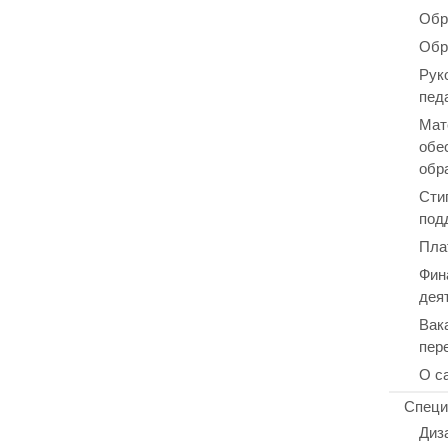
Обр
Обр
Рук
пед
Мат
обе
обр
Сти
под
Пла
Фин
дея
Вак
пер
О с
Специ
Диз