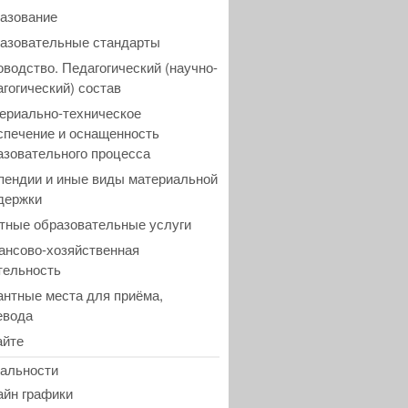
азование
азовательные стандарты
оводство. Педагогический (научно-
агогический) состав
ериально-техническое
спечение и оснащенность
азовательного процесса
пендии и иные виды материальной
держки
тные образовательные услуги
ансово-хозяйственная
тельность
антные места для приёма,
евода
айте
альности
айн графики