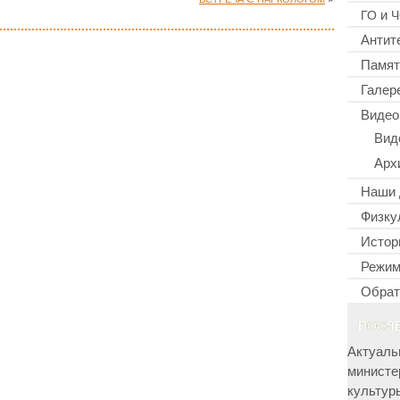
и
ГО
Ч
Антит
Памят
Галер
Видео
Вид
Арх
Наши 
Физку
Истор
Режим
Обрат
ПОСЛ
Актуаль
министе
культур