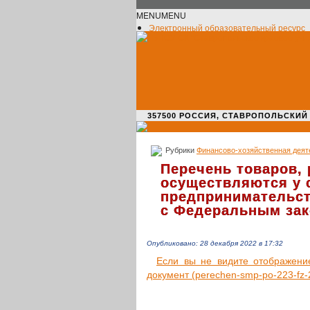
MENU
MENU
Электронный образовательный ресурс
Официальное сообщество VK
Новости училища
О нас пишут
Новости культуры
Жизнь училища
Адрес училища
357500 РОССИЯ, СТАВРОПОЛЬСКИЙ КРАЙ,
Рубрики
Финансово-хозяйственная деят
Перечень товаров, 
осуществляются у 
предпринимательст
с Федеральным зако
Опубликовано: 28 декабря 2022 в 17:32
Если вы не видите отоб­ра­же­ние д
доку­мент (perechen-smp-po-223-fz-