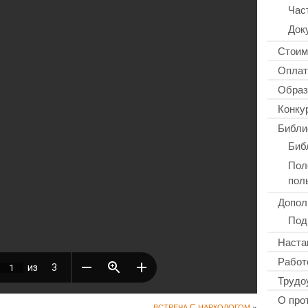
Час
Док
Стоим
Оплат
Образ
Конку
Библи
Биб
Пол
пол
Допол
Под
Наста
Работ
Трудо
О про
С
»
ВСТРЕЧА
НАРКОЛОГОМ