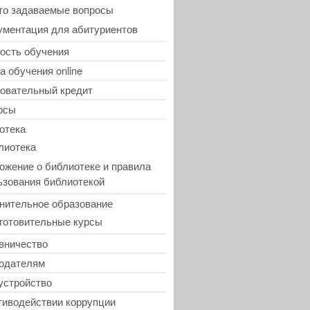
то задаваемые вопросы
ументация для абитуриентов
ость обучения
а обучения online
овательный кредит
рсы
отека
лиотека
ожение о библиотеке и правила
ьзования библиотекой
нительное образование
готовительные курсы
вничество
одателям
устройство
тиводействии коррупции