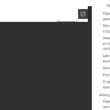
П
При
дип
Мет
сту
Анк
усл
(
НО
Цен
вып
Муз
Рас
О р
про
Абиту
Пер
пос