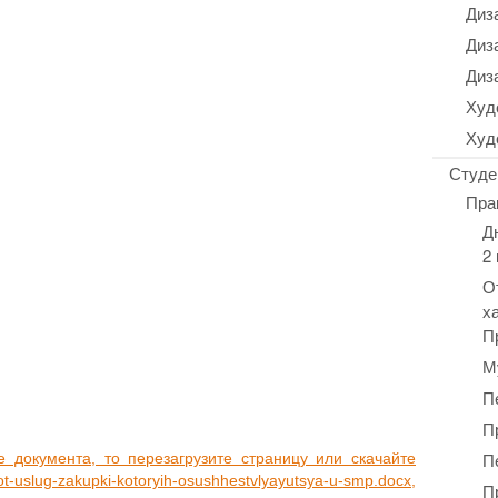
Диз
Диз
Диз
Худ
Худ
Студе
Пра
Д
2
О
х
П
М
П
П
П
оку­мен­та, то пере­за­гру­зи­те стра­ни­цу или ска­чай­те
uslug-zakupki-kotoryih-osushhestvlyayutsya-u-smp.docx,
П