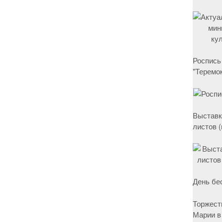
Роспись
"Теремок
Выставк
листов 
День бе
Торжест
Марии в