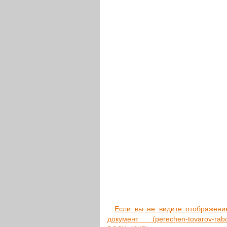
Если вы не видите отоб­ра­же­ние д
доку­мент (perechen-tovarov-rabot-