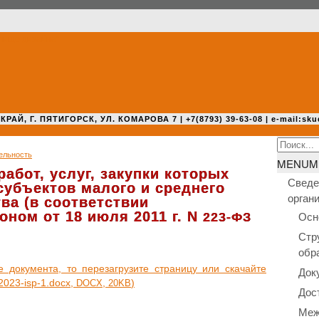
 Г. ПЯТИГОРСК, УЛ. КОМАРОВА 7 | +7(8793) 39-63-08 | e-mail:sku
Search
ельность
for:
MENU
M
работ, услуг, закупки которых
Сведе
субъектов малого и среднего
орган
ва (в соответствии
ном от 18 июля 2011 г. N
Осн
223-ФЗ
Стр
обр
оку­мен­та, то пере­за­гру­зи­те стра­ни­цу или ска­чай­те
Док
2023-isp‑1.docx,
,
)
DOCX
20KB
Дос
Меж