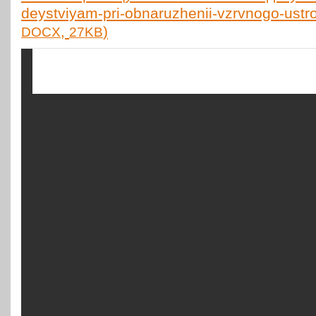
deystviyam-pri-obnaruzhenii-vzrvnogo-ustr
,
)
DOCX
27KB