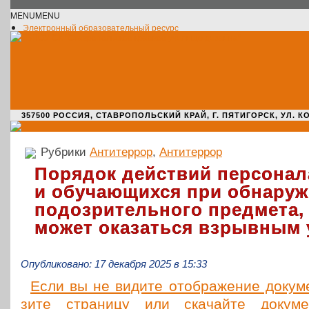
MENU
MENU
Электронный образовательный ресурс
Официальное сообщество VK
Новости училища
О нас пишут
Новости культуры
Жизнь училища
Адрес училища
357500 РОССИЯ, СТАВРОПОЛЬСКИЙ КРАЙ, Г. ПЯТИГОРСК, УЛ. КОМАРО
Рубрики
Антитеррор
,
Антитеррор
Порядок действий персонал
и обучающихся при обнару
подозрительного предмета,
может оказаться взрывным 
Опубликовано: 17 декабря 2025 в 15:33
Если вы не видите отоб­ра­же­ние доку­мен
зи­те стра­ни­цу или ска­чай­те доку­ме