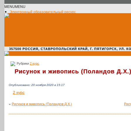
MENU
MENU
Электронный образовательный ресурс
Официальное сообщество VK
Новости училища
О нас пишут
Новости культуры
Жизнь училища
Адрес училища
357500 РОССИЯ, СТАВРОПОЛЬСКИЙ КРАЙ, Г. ПЯТИГОРСК, УЛ. КОМАРО
Рубрики
2 курс
Рисунок и живопись (Поландов Д.Х.
Опубликовано: 20 ноября 2020 в 15:17
2 курс
«
Рисунок и живопись (Поландов Д.Х.)
Рис