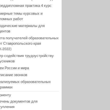
реддипломная практика 4 курс
мерные темы курсовых и
ломных работ
одические материалы для
дентов
ета получателей образовательных
уг Ставропольского края
)
К-2022
тр содействия трудоустройству
ускников
еи России и мира
писание звонков
еализуемых образовательных
граммах
риенту
ечень документов для
тупления