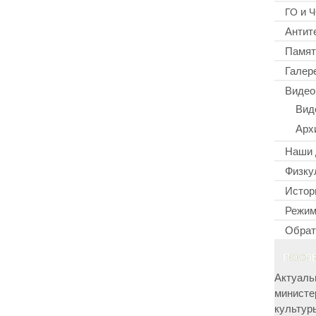
и
ГО
Ч
Антит
Памят
Галер
Видео
Вид
Арх
Наши 
Физку
Истор
Режим
Обрат
ПОСЛ
Актуаль
министе
культур