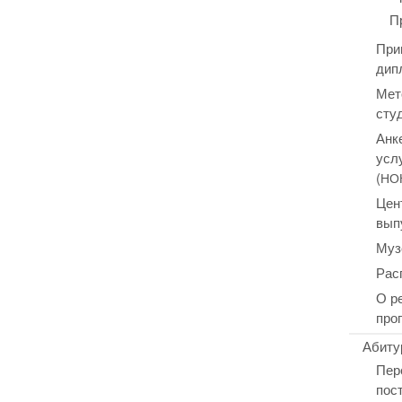
П
При
дип
Мет
сту
Анк
усл
(
НО
Цен
вып
Муз
Рас
О р
про
Абиту
Пер
пос