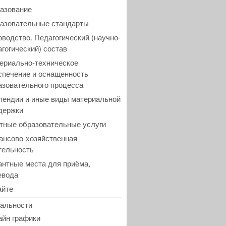
азование
азовательные стандарты
оводство. Педагогический (научно-
агогический) состав
ериально-техническое
спечение и оснащенность
азовательного процесса
пендии и иные виды материальной
держки
тные образовательные услуги
ансово-хозяйственная
тельность
антные места для приёма,
евода
айте
альности
айн графики