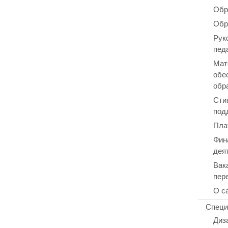
Обр
Обр
Рук
пед
Мат
обе
обр
Сти
под
Пла
Фин
дея
Вак
пер
О с
Специ
Диз