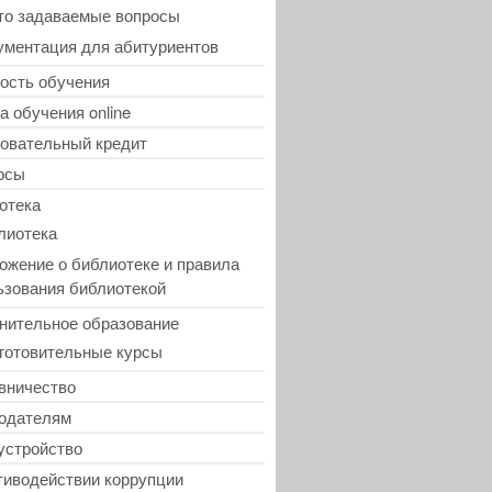
то задаваемые вопросы
ументация для абитуриентов
ость обучения
а обучения online
овательный кредит
рсы
отека
лиотека
ожение о библиотеке и правила
ьзования библиотекой
нительное образование
готовительные курсы
вничество
одателям
устройство
тиводействии коррупции