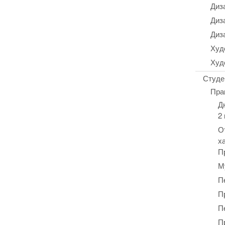
Диз
Диз
Диз
Худ
Худ
Студе
Пра
Д
2
О
х
П
М
П
П
П
П