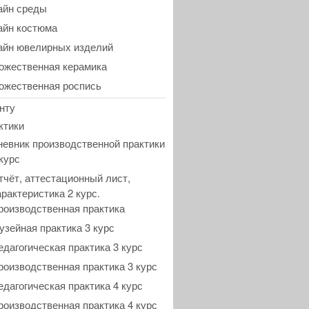
айн среды
айн костюма
айн ювелирных изделий
ожественная керамика
ожественная роспись
нту
ктики
невник производственной практики
 курс
тчёт, аттестационный лист,
арактеристика 2 курс.
роизводственная практика
узейная практика 3 курс
едагогическая практика 3 курс
роизводственная практика 3 курс
едагогическая практика 4 курс
роизводственная практика 4 курс