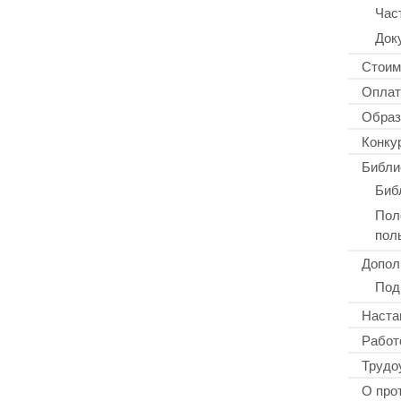
Час
Док
Стоим
Оплат
Образ
Конку
Библи
Биб
Пол
пол
Допол
Под
Наста
Работ
Трудо
О про