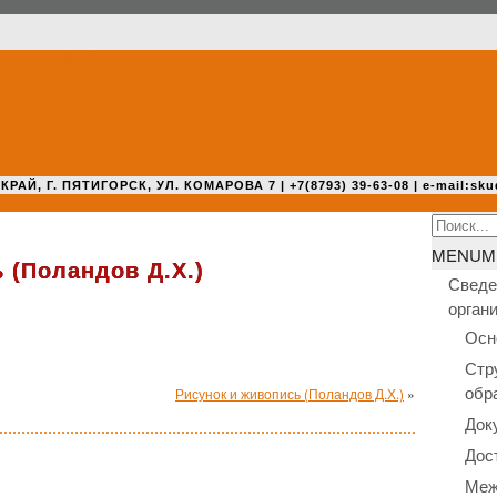
 Г. ПЯТИГОРСК, УЛ. КОМАРОВА 7 | +7(8793) 39-63-08 | e-mail:sku
Search
for:
MENU
M
 (Поландов Д.Х.)
Сведе
орган
Осн
Стр
обр
Рисунок и живопись (Поландов Д.Х.)
»
Док
Дос
Меж