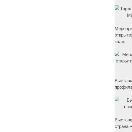
Меропри
открыти
зале.
Выставк
профила
Выставк
страна –