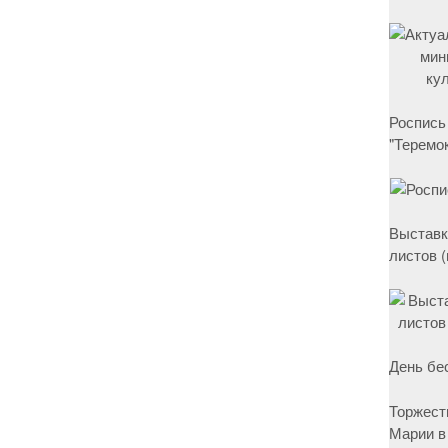
Роспись
"Теремок
Выставк
листов 
День бе
Торжест
Марии в