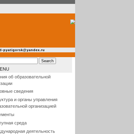
d-pyatigorsk@yandex.ru
ENU
ния об образовательной
изации
овные сведения
уктура и органы управления
азовательной организацией
ументы
тупная среда
дународная деятельность