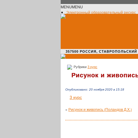
MENU
MENU
Электронный образовательный ресурс
Официальное сообщество VK
Новости училища
О нас пишут
Новости культуры
Жизнь училища
Адрес училища
357500 РОССИЯ, СТАВРОПОЛЬСКИЙ КРАЙ,
Рубрики
3 курс
Рисунок и живопись
Опубликовано: 20 ноября 2020 в 15:18
3 курс
«
Рисунок и живопись (Поландов Д.Х.)