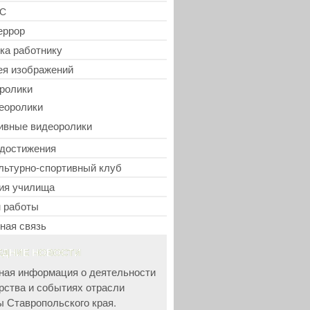
С
еррор
ка работнику
ея изображений
ролики
еоролики
ивные видеоролики
достижения
льтурно-спортивный клуб
ия училища
 работы
ная связь
ЕДНИЕ НОВОСТИ
ная информация о деятельности
рства и событиях отрасли
ы Ставропольского края.