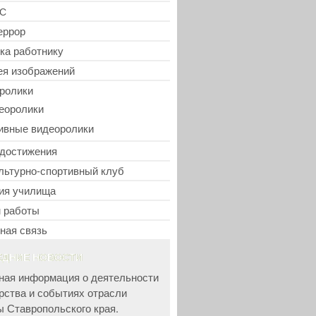
С
еррор
ка работнику
ея изображений
ролики
еоролики
ивные видеоролики
достижения
льтурно-спортивный клуб
ия училища
 работы
ная связь
ЕДНИЕ НОВОСТИ
ная информация о деятельности
рства и событиях отрасли
ы Ставропольского края.