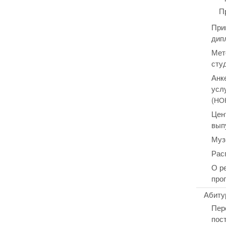
П
При
дип
Мет
сту
Анк
усл
(
НО
Цен
вып
Муз
Рас
О р
про
Абиту
Пер
пос