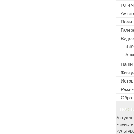
и
ГО
Ч
Антит
Памят
Галер
Видео
Вид
Арх
Наши 
Физку
Истор
Режим
Обрат
ПОСЛ
Актуаль
министе
культур