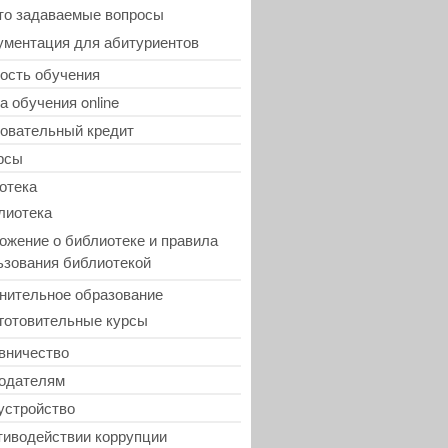
то задаваемые вопросы
ументация для абитуриентов
ость обучения
а обучения online
овательный кредит
рсы
отека
лиотека
ожение о библиотеке и правила
ьзования библиотекой
нительное образование
готовительные курсы
вничество
одателям
устройство
тиводействии коррупции