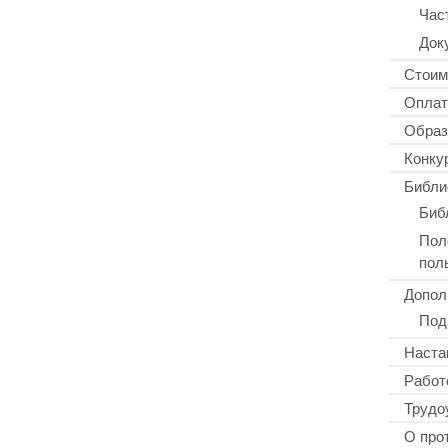
Час
Док
Стоим
Оплат
Образ
Конку
Библи
Биб
Пол
пол
Допол
Под
Наста
Работ
Трудо
О про