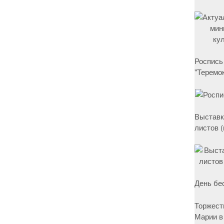
Роспись
"Теремок
Выставк
листов 
День бе
Торжест
Марии в