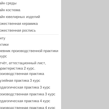
айн среды
айн костюма
айн ювелирных изделий
ожественная керамика
ожественная роспись
нту
ктики
невник производственной практики
 курс
тчёт, аттестационный лист,
арактеристика 2 курс.
роизводственная практика
узейная практика 3 курс
едагогическая практика 3 курс
роизводственная практика 3 курс
едагогическая практика 4 курс
роизводственная практика 4 курс