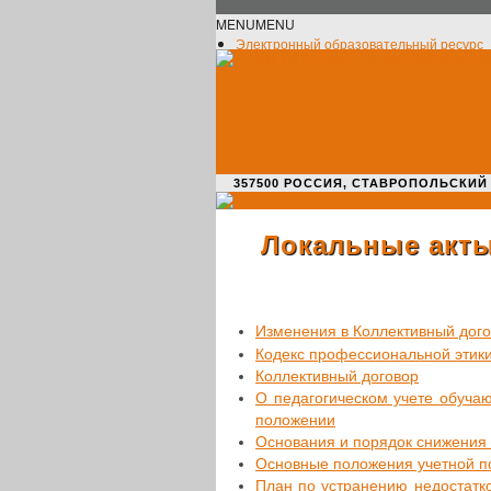
MENU
MENU
Электронный образовательный ресурс
Официальное сообщество VK
Новости училища
О нас пишут
Новости культуры
Жизнь училища
Адрес училища
357500 РОССИЯ, СТАВРОПОЛЬСКИЙ КРАЙ,
Локальные акт
Изме­не­ния в Кол­лек­тив­ный до
Кодекс про­фес­си­о­наль­ной эти
Кол­лек­тив­ный договор
О педа­го­ги­че­ском учете обу­ча
положении
Осно­ва­ния и порядок сни­же­ния с
Основ­ные поло­же­ния учетной 
План по устра­не­нию недо­стат­к