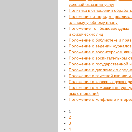
условий ока­за­ния услуг
Поли­ти­ка в отно­ше­нии обра­бот
Поло­же­ние и порядке реа­ли­за­ц
аль­но­му учеб­но­му плану
Поло­же­ние о без­воз­мезд­ных 
и физи­че­ских лиц
Поло­же­ние о биб­лио­те­ке и пра
Поло­же­ние о ведении жур­на­ло
Поло­же­ние о волон­тер­ском дви­
Поло­же­ние о вос­пи­та­тель­ном 
Поло­же­ние о госу­дар­ствен­ной и
Поло­же­ние о дипло­мах о средн
Поло­же­ние о зачет­ной книжке и 
Поло­же­ние о класс­ных руковод
Поло­же­ние о комис­сии по уре­гу­
ных отношений
Поло­же­ние о кон­флик­те инте­ре­
1
2
3
4