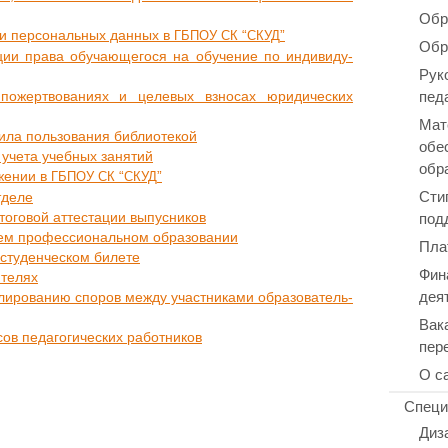
Обр
­ки пер­со­наль­ных данных в
“
”
ГБПОУ
СК
СКУД
Обр
ии права обу­ча­ю­ще­го­ся на обу­че­ние по инди­ви­ду­
Рук
пед
пожерт­во­ва­ни­ях и целевых взносах юри­ди­че­ских
Мат
вила поль­зо­ва­ния библиотекой
обе
в учета учебных занятий
обр
же­нии в
“
”
ГБПОУ
СК
СКУД
Сти
отделе
под
то­го­вой атте­ста­ции выпусников
ем про­фес­си­о­наль­ном образовании
Пла
сту­ден­че­ском билете
Фин
ителях
дея
ли­ро­ва­нию споров между участ­ни­ка­ми обра­зо­ва­тель­
Вак
сов педа­го­ги­че­ских работников
пер
О с
Специ
Диз