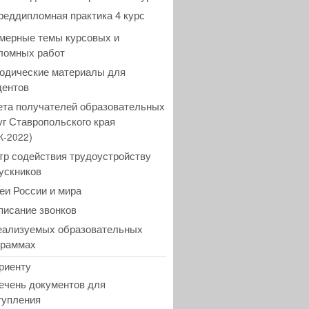
реддипломная практика 4 курс
мерные темы курсовых и
ломных работ
одические материалы для
дентов
ета получателей образовательных
уг Ставропольского края
)
К-2022
тр содействия трудоустройству
ускников
еи России и мира
писание звонков
еализуемых образовательных
граммах
риенту
ечень документов для
тупления