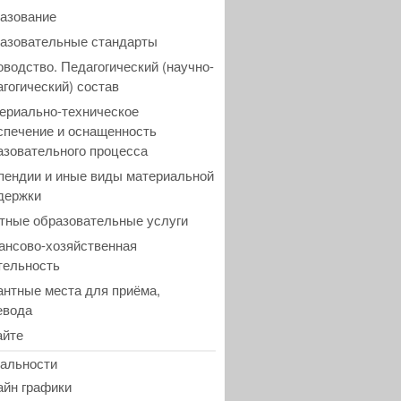
азование
азовательные стандарты
оводство. Педагогический (научно-
агогический) состав
ериально-техническое
спечение и оснащенность
азовательного процесса
пендии и иные виды материальной
держки
тные образовательные услуги
ансово-хозяйственная
тельность
антные места для приёма,
евода
айте
альности
айн графики