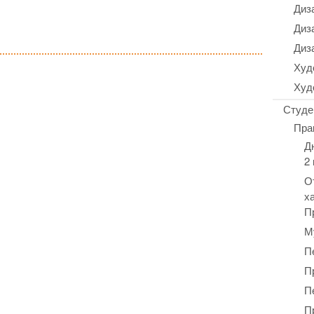
Диз
Диз
Диз
Худ
Худ
Студе
Пра
Д
2
О
х
П
М
П
П
П
П