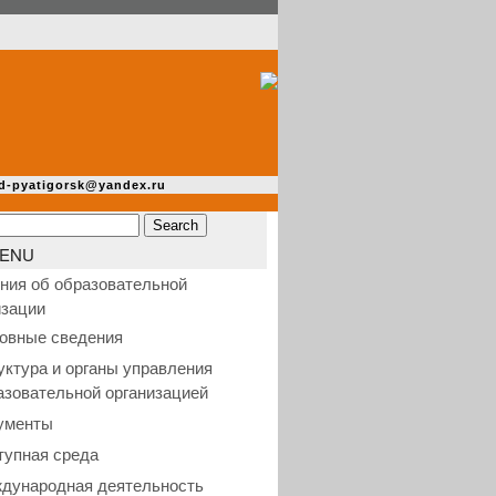
d-pyatigorsk@yandex.ru
ENU
ния об образовательной
изации
овные сведения
уктура и органы управления
азовательной организацией
ументы
тупная среда
дународная деятельность